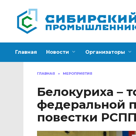
Перейти
к
содержанию
Главная
Новости
Организаторы
ГЛАВНАЯ
»
МЕРОПРИЯТИЯ
Белокуриха – т
федеральной 
повестки РСП