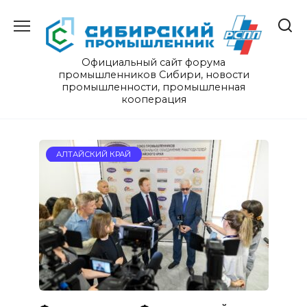
Перейти
к
содержанию
Официальный сайт форума
промышленников Сибири, новости
промышленности, промышленная
кооперация
Новости
АЛТАЙСКИЙ КРАЙ
сибирской
промышленности