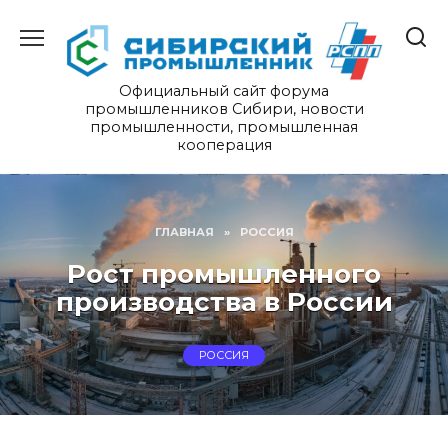
Перейти
к
содержанию
Официальный сайт форума
промышленников Сибири, новости
промышленности, промышленная
кооперация
ГЛАВНАЯ
»
РОССИЯ
Рост промышленного
производства в России
РОССИЯ